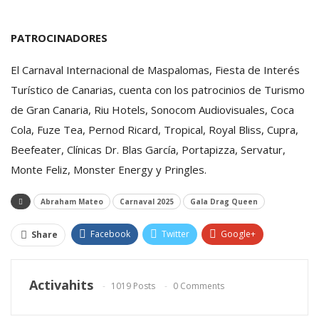
PATROCINADORES
El Carnaval Internacional de Maspalomas, Fiesta de Interés
Turístico de Canarias, cuenta con los patrocinios de Turismo
de Gran Canaria, Riu Hotels, Sonocom Audiovisuales, Coca
Cola, Fuze Tea, Pernod Ricard, Tropical, Royal Bliss, Cupra,
Beefeater, Clínicas Dr. Blas García, Portapizza, Servatur,
Monte Feliz, Monster Energy y Pringles.
Abraham Mateo
Carnaval 2025
Gala Drag Queen
Facebook
Twitter
Google+
Share
ReddIt
WhatsApp
Pinterest
Activahits
1019 Posts
0 Comments
Email