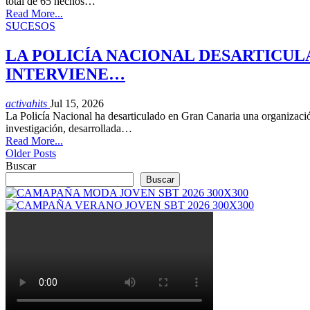
total de 65 hechos…
Read More...
SUCESOS
LA POLICÍA NACIONAL DESARTICUL
INTERVIENE…
activahits
Jul 15, 2026
La Policía Nacional ha desarticulado en Gran Canaria una organizació
investigación, desarrollada…
Read More...
Older Posts
Buscar
Buscar