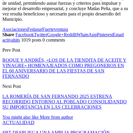
de unidad, permitiendo aunar fuerzas y criterios para impulsar y
mejorar el desarrollo empresarial, y concluye Matías Peña, que a su
vez resulta beneficioso y necesario para el propio desarrollo del
Municipio.
Asociaciones
Fedasur
Fuerteventura
Share
Facebook
Twitter
Google+
ReddIt
WhatsApp
Pinterest
Email
activahits
1019 posts
0 comments
Prev Post
ROQUE Y ANDRÉS, «LOS DE LA TIENDITA DE ACEITE Y
VINAGRE» HOMENAJEADOS COMO PREGONEROS EN
EL 60 ANIVERSARIO DE LAS FIESTAS DE SAN
FERNANDO
Next Post
LA ROMERÍA DE SAN FERNANDO 2025 ESTRENA
RECORRIDO ENTORNO AL POBLADO CONSOLIDANDO
SU IMPORTANCIA EN LAS CELEBRACIONES
You might also like
More from author
ACTUALIDAD
SBT DESPLIEGA UNA AMPLIA PROGRAMACIÓN