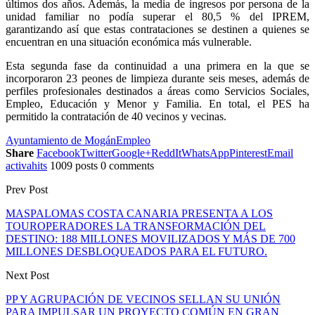
últimos dos años. Además, la media de ingresos por persona de la
unidad familiar no podía superar el 80,5 % del IPREM,
garantizando así que estas contrataciones se destinen a quienes se
encuentran en una situación económica más vulnerable.
Esta segunda fase da continuidad a una primera en la que se
incorporaron 23 peones de limpieza durante seis meses, además de
perfiles profesionales destinados a áreas como Servicios Sociales,
Empleo, Educación y Menor y Familia. En total, el PES ha
permitido la contratación de 40 vecinos y vecinas.
Ayuntamiento de Mogán
Empleo
Share
Facebook
Twitter
Google+
ReddIt
WhatsApp
Pinterest
Email
activahits
1009 posts
0 comments
Prev Post
MASPALOMAS COSTA CANARIA PRESENTA A LOS
TOUROPERADORES LA TRANSFORMACIÓN DEL
DESTINO: 188 MILLONES MOVILIZADOS Y MÁS DE 700
MILLONES DESBLOQUEADOS PARA EL FUTURO.
Next Post
PP Y AGRUPACIÓN DE VECINOS SELLAN SU UNIÓN
PARA IMPULSAR UN PROYECTO COMÚN EN GRAN