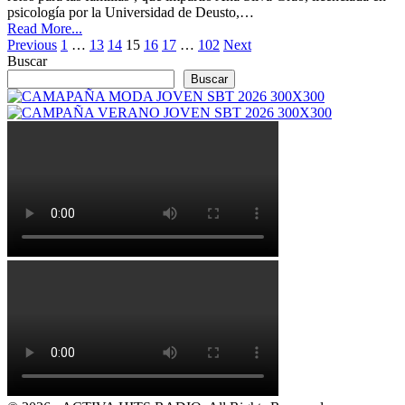
psicología por la Universidad de Deusto,…
Read More...
Previous
1
…
13
14
15
16
17
…
102
Next
Buscar
Buscar