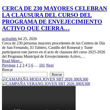
CERCA DE 230 MAYORES CELEBRAN
LA CLAUSURA DEL CURSO DEL
PROGRAMA DE ENVEJECIMIENTO
ACTIVO QUE CIERRA…
activahits
Jul 25, 2026
Cerca de 230 personas mayores procedentes de los Centros de Día
de San Fernando, El Tablero, Castillo del Romeral y Tunte
participaron este jueves en el acto de clausura del curso 2025-2026
del Programa Municipal de Envejecimiento Activo,…
Read More...
Previous
1
2
3
4
5
6
…
101
Next
Buscar
Buscar