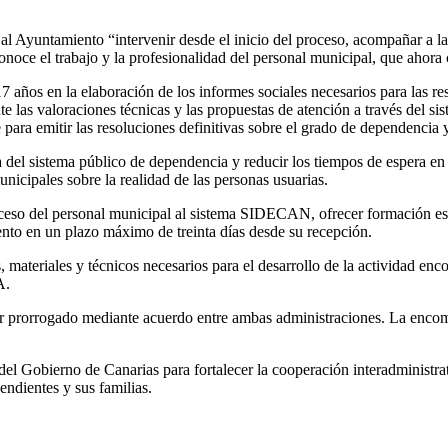
l Ayuntamiento “intervenir desde el inicio del proceso, acompañar a la
oce el trabajo y la profesionalidad del personal municipal, que ahora 
años en la elaboración de los informes sociales necesarios para las re
nte las valoraciones técnicas y las propuestas de atención a través del
ra emitir las resoluciones definitivas sobre el grado de dependencia y
 del sistema público de dependencia y reducir los tiempos de espera en 
nicipales sobre la realidad de las personas usuarias.
ceso del personal municipal al sistema SIDECAN, ofrecer formación esp
nto en un plazo máximo de treinta días desde su recepción.
ateriales y técnicos necesarios para el desarrollo de la actividad enc
A.
er prorrogado mediante acuerdo entre ambas administraciones. La encom
 del Gobierno de Canarias para fortalecer la cooperación interadministr
endientes y sus familias.