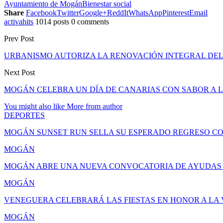
Ayuntamiento de Mogán
Bienestar social
Share
Facebook
Twitter
Google+
ReddIt
WhatsApp
Pinterest
Email
activahits
1014 posts
0 comments
Prev Post
URBANISMO AUTORIZA LA RENOVACIÓN INTEGRAL DEL 
Next Post
MOGÁN CELEBRA UN DÍA DE CANARIAS CON SABOR A L
You might also like
More from author
DEPORTES
MOGÁN SUNSET RUN SELLA SU ESPERADO REGRESO C
MOGÁN
MOGÁN ABRE UNA NUEVA CONVOCATORIA DE AYUDAS 
MOGÁN
VENEGUERA CELEBRARÁ LAS FIESTAS EN HONOR A LA V
MOGÁN