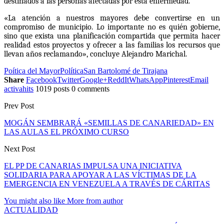
destinados a las personas afectadas por esta enfermedad.
«La atención a nuestros mayores debe convertirse en un
compromiso de municipio. Lo importante no es quién gobierne,
sino que exista una planificación compartida que permita hacer
realidad estos proyectos y ofrecer a las familias los recursos que
llevan años reclamando», concluye Alejandro Marichal.
Poítica del Mayor
Política
San Bartolomé de Tirajana
Share
Facebook
Twitter
Google+
ReddIt
WhatsApp
Pinterest
Email
activahits
1019 posts
0 comments
Prev Post
MOGÁN SEMBRARÁ «SEMILLAS DE CANARIEDAD» EN
LAS AULAS EL PRÓXIMO CURSO
Next Post
EL PP DE CANARIAS IMPULSA UNA INICIATIVA
SOLIDARIA PARA APOYAR A LAS VÍCTIMAS DE LA
EMERGENCIA EN VENEZUELA A TRAVÉS DE CÁRITAS
You might also like
More from author
ACTUALIDAD