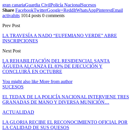
gran canaria
Guardia Civil
Policía Nacional
Sucesos
Share
Facebook
Twitter
Google+
ReddIt
WhatsApp
Pinterest
Email
activahits
1014 posts
0 comments
Prev Post
LA TRAVESÍA A NADO “EUFEMIANO VERDE” ABRE
INSCRIPCIONES
Next Post
LA REHABILITACIÓN DEL RESIDENCIAL SANTA
ÁGUEDA ALCANZA EL 83% DE EJECUCIÓN Y
CONCLUIRÁ EN OCTUBRE
You might also like
More from author
SUCESOS
EL TEDAX DE LA POLICÍA NACIONAL INTERVIENE TRES
GRANADAS DE MANO Y DIVERSA MUNICIÓN…
ACTUALIDAD
LA GLORIA RECIBE EL RECONOCIMIENTO OFICIAL POR
LA CALIDAD DE SUS QUESOS