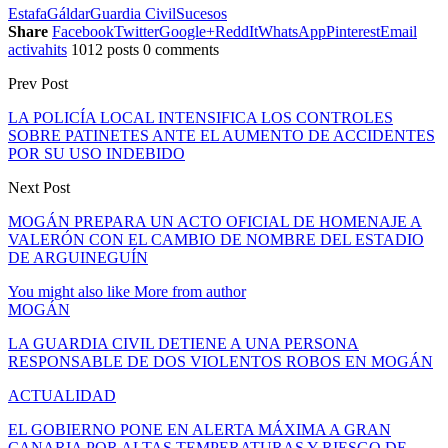
Estafa
Gáldar
Guardia Civil
Sucesos
Share
Facebook
Twitter
Google+
ReddIt
WhatsApp
Pinterest
Email
activahits
1012 posts
0 comments
Prev Post
LA POLICÍA LOCAL INTENSIFICA LOS CONTROLES
SOBRE PATINETES ANTE EL AUMENTO DE ACCIDENTES
POR SU USO INDEBIDO
Next Post
MOGÁN PREPARA UN ACTO OFICIAL DE HOMENAJE A
VALERÓN CON EL CAMBIO DE NOMBRE DEL ESTADIO
DE ARGUINEGUÍN
You might also like
More from author
MOGÁN
LA GUARDIA CIVIL DETIENE A UNA PERSONA
RESPONSABLE DE DOS VIOLENTOS ROBOS EN MOGÁN
ACTUALIDAD
EL GOBIERNO PONE EN ALERTA MÁXIMA A GRAN
CANARIA POR ALTAS TEMPERATURAS Y RIESGO DE…