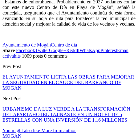
“Estamos de enhorabuena. Probablemente en 2027 podamos contar
con este nuevo Centro de Día en Playa de Mogán”, señaló la
concejala, asegurando que el Ayuntamiento continúa de esta forma
avanzando en su hoja de ruta para fortalecer la red municipal de
atención social y mejorar la calidad de vida de los vecinos y vecinas.
Ayuntamiento de Mogán
Centro de día
Share
Facebook
Twitter
Google+
ReddIt
WhatsApp
Pinterest
Email
activahits
1009 posts
0 comments
Prev Post
EL AYUNTAMIENTO LICITA LAS OBRAS PARA MEJORAR
LA SEGURIDAD EN EL CAUCE DEL BARRANCO DE
MOGÁN
Next Post
URBANISMO DA LUZ VERDE A LA TRANSFORMACIÓN
DEL APARTAHOTEL TAJINASTE EN UN HOTEL DE 5
ESTRELLAS CON UNA INVERSIÓN DE 1,16 MILLONES
You might also like
More from author
MOGÁN