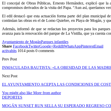
El concejal de Obras Públicas, Ernesto Hernández, explicó que la ac
compromisos derivados de la visita del Papa. “Aun así, queríamos ven
El edil destacó que esta actuación forma parte del plan municipal d
continúan las obras en el de Lomo Quiebre, en Playa de Mogán, y que
Además, informó de que se redactan los proyectos para los parques
avanza para la renovación del parque de La Vistilla, que ya cuenta co
Ayuntamiento de Mogán
Parques infantiles
Share
Facebook
Twitter
Google+
ReddIt
WhatsApp
Pinterest
Email
activahits
1014 posts
0 comments
Prev Post
INMACULADA BAUTISTA: «LA OBESIDAD DE LAS MADRES
Next Post
EL AYUNTAMIENTO ACEPTA LAS CONDICIONES DE COST
You might also like
More from author
DEPORTES
MOGÁN SUNSET RUN SELLA SU ESPERADO REGRESO C