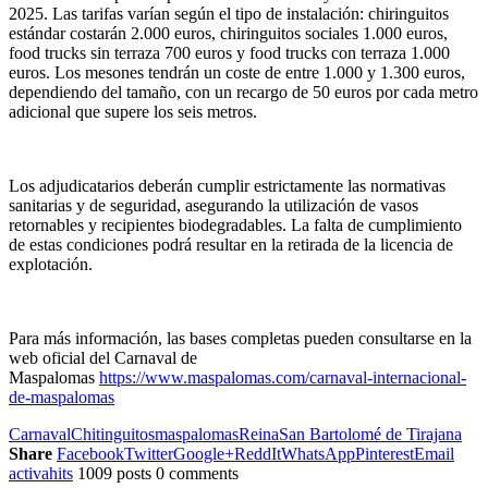
2025. Las tarifas varían según el tipo de instalación: chiringuitos
estándar costarán 2.000 euros, chiringuitos sociales 1.000 euros,
food trucks sin terraza 700 euros y food trucks con terraza 1.000
euros. Los mesones tendrán un coste de entre 1.000 y 1.300 euros,
dependiendo del tamaño, con un recargo de 50 euros por cada metro
adicional que supere los seis metros.
Los adjudicatarios deberán cumplir estrictamente las normativas
sanitarias y de seguridad, asegurando la utilización de vasos
retornables y recipientes biodegradables. La falta de cumplimiento
de estas condiciones podrá resultar en la retirada de la licencia de
explotación.
Para más información, las bases completas pueden consultarse en la
web oficial del Carnaval de
Maspalomas
https://www.maspalomas.com/carnaval-internacional-
de-maspalomas
Carnaval
Chitinguitos
maspalomas
Reina
San Bartolomé de Tirajana
Share
Facebook
Twitter
Google+
ReddIt
WhatsApp
Pinterest
Email
activahits
1009 posts
0 comments