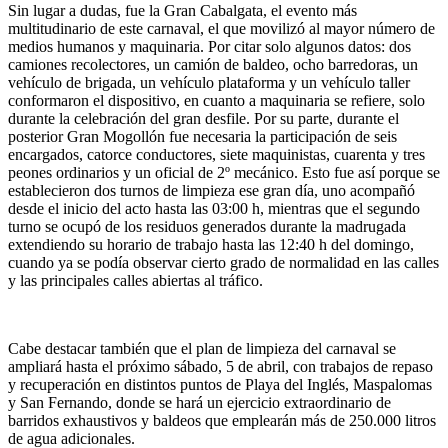
Sin lugar a dudas, fue la Gran Cabalgata, el evento más
multitudinario de este carnaval, el que movilizó al mayor número de
medios humanos y maquinaria. Por citar solo algunos datos: dos
camiones recolectores, un camión de baldeo, ocho barredoras, un
vehículo de brigada, un vehículo plataforma y un vehículo taller
conformaron el dispositivo, en cuanto a maquinaria se refiere, solo
durante la celebración del gran desfile. Por su parte, durante el
posterior Gran Mogollón fue necesaria la participación de seis
encargados, catorce conductores, siete maquinistas, cuarenta y tres
peones ordinarios y un oficial de 2º mecánico. Esto fue así porque se
establecieron dos turnos de limpieza ese gran día, uno acompañó
desde el inicio del acto hasta las 03:00 h, mientras que el segundo
turno se ocupó de los residuos generados durante la madrugada
extendiendo su horario de trabajo hasta las 12:40 h del domingo,
cuando ya se podía observar cierto grado de normalidad en las calles
y las principales calles abiertas al tráfico.
Cabe destacar también que el plan de limpieza del carnaval se
ampliará hasta el próximo sábado, 5 de abril, con trabajos de repaso
y recuperación en distintos puntos de Playa del Inglés, Maspalomas
y San Fernando, donde se hará un ejercicio extraordinario de
barridos exhaustivos y baldeos que emplearán más de 250.000 litros
de agua adicionales.