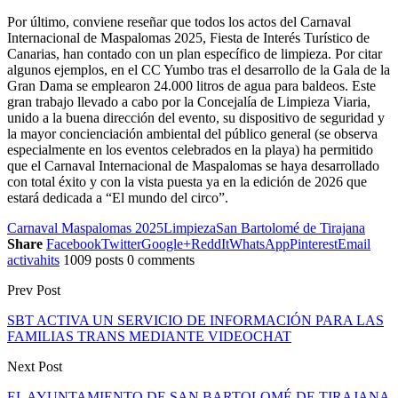
Por último, conviene reseñar que todos los actos del Carnaval
Internacional de Maspalomas 2025, Fiesta de Interés Turístico de
Canarias, han contado con un plan específico de limpieza. Por citar
algunos ejemplos, en el CC Yumbo tras el desarrollo de la Gala de la
Gran Dama se emplearon 24.000 litros de agua para baldeos. Este
gran trabajo llevado a cabo por la Concejalía de Limpieza Viaria,
unido a la buena dirección del evento, su dispositivo de seguridad y
la mayor concienciación ambiental del público general (se observa
especialmente en los eventos celebrados en la playa) ha permitido
que el Carnaval Internacional de Maspalomas se haya desarrollado
con total éxito y con la vista puesta ya en la edición de 2026 que
estará dedicada a “El mundo del circo”.
Carnaval Maspalomas 2025
Limpieza
San Bartolomé de Tirajana
Share
Facebook
Twitter
Google+
ReddIt
WhatsApp
Pinterest
Email
activahits
1009 posts
0 comments
Prev Post
SBT ACTIVA UN SERVICIO DE INFORMACIÓN PARA LAS
FAMILIAS TRANS MEDIANTE VIDEOCHAT
Next Post
EL AYUNTAMIENTO DE SAN BARTOLOMÉ DE TIRAJANA