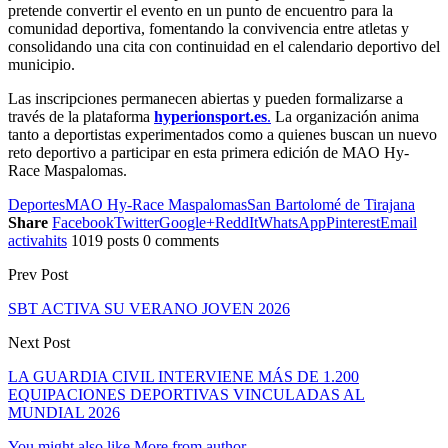
pretende convertir el evento en un punto de encuentro para la
comunidad deportiva, fomentando la convivencia entre atletas y
consolidando una cita con continuidad en el calendario deportivo del
municipio.
Las inscripciones permanecen abiertas y pueden formalizarse a
través de la plataforma
hyperionsport.es
.
La organización anima
tanto a deportistas experimentados como a quienes buscan un nuevo
reto deportivo a participar en esta primera edición de MAO Hy-
Race Maspalomas.
Deportes
MAO Hy-Race Maspalomas
San Bartolomé de Tirajana
Share
Facebook
Twitter
Google+
ReddIt
WhatsApp
Pinterest
Email
activahits
1019 posts
0 comments
Prev Post
SBT ACTIVA SU VERANO JOVEN 2026
Next Post
LA GUARDIA CIVIL INTERVIENE MÁS DE 1.200
EQUIPACIONES DEPORTIVAS VINCULADAS AL
MUNDIAL 2026
You might also like
More from author