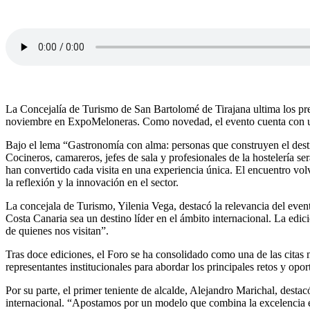
La Concejalía de Turismo de San Bartolomé de Tirajana ultima los pre
noviembre en ExpoMeloneras. Como novedad, el evento cuenta con una 
Bajo el lema “Gastronomía con alma: personas que construyen el destin
Cocineros, camareros, jefes de sala y profesionales de la hostelería s
han convertido cada visita en una experiencia única. El encuentro volv
la reflexión y la innovación en el sector.
La concejala de Turismo, Yilenia Vega, destacó la relevancia del eve
Costa Canaria sea un destino líder en el ámbito internacional. La edic
de quienes nos visitan”.
Tras doce ediciones, el Foro se ha consolidado como una de las citas m
representantes institucionales para abordar los principales retos y opor
Por su parte, el primer teniente de alcalde, Alejandro Marichal, desta
internacional. “Apostamos por un modelo que combina la excelencia en