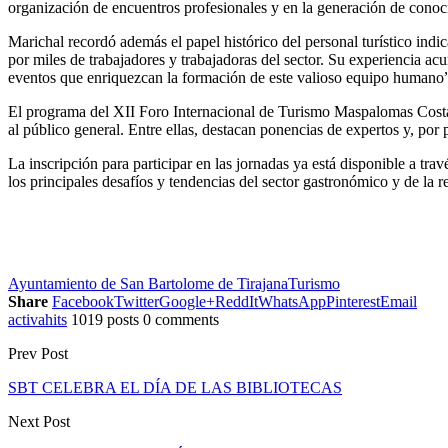
organización de encuentros profesionales y en la generación de conoci
Marichal recordó además el papel histórico del personal turístico ind
por miles de trabajadores y trabajadoras del sector. Su experiencia ac
eventos que enriquezcan la formación de este valioso equipo humano
El programa del XII Foro Internacional de Turismo Maspalomas Costa 
al público general. Entre ellas, destacan ponencias de expertos y, por
La inscripción para participar en las jornadas ya está disponible a travé
los principales desafíos y tendencias del sector gastronómico y de la r
Ayuntamiento de San Bartolome de Tirajana
Turismo
Share
Facebook
Twitter
Google+
ReddIt
WhatsApp
Pinterest
Email
activahits
1019 posts
0 comments
Prev Post
SBT CELEBRA EL DÍA DE LAS BIBLIOTECAS
Next Post