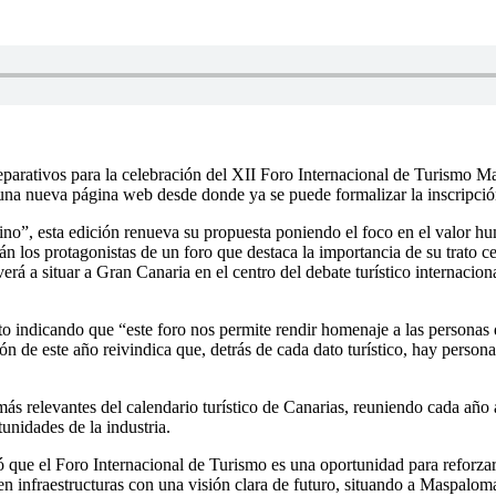
parativos para la celebración del XII Foro Internacional de Turismo Ma
nueva página web desde donde ya se puede formalizar la inscripción, f
o”, esta edición renueva su propuesta poniendo el foco en el valor huma
erán los protagonistas de un foro que destaca la importancia de su trat
erá a situar a Gran Canaria en el centro del debate turístico internacio
nto indicando que “este foro nos permite rendir homenaje a las persona
ión de este año reivindica que, detrás de cada dato turístico, hay person
ás relevantes del calendario turístico de Canarias, reuniendo cada año a
tunidades de la industria.
có que el Foro Internacional de Turismo es una oportunidad para reforzar
 infraestructuras con una visión clara de futuro, situando a Maspalom