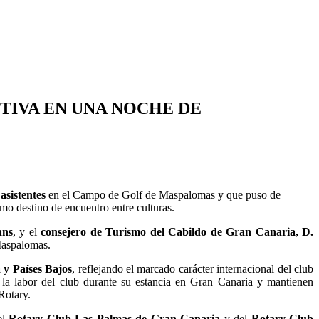
TIVA EN UNA NOCHE DE
 asistentes
en el Campo de Golf de Maspalomas y que puso de
mo destino de encuentro entre culturas.
ans
, y el
consejero de Turismo del Cabildo de Gran Canaria, D.
 Maspalomas.
 y Países Bajos
, reflejando el marcado carácter internacional del club
 la labor del club durante su estancia en Gran Canaria y mantienen
Rotary.
el
Rotary Club Las Palmas de Gran Canaria
y del
Rotary Club