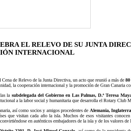
BRA EL RELEVO DE SU JUNTA DIREC
IÓN INTERNACIONAL
l Cena de Relevo de la Junta Directiva, un acto que reunió a más de
80
unidad, la cooperación internacional y la promoción de Gran Canaria co
llas la
subdelegada del Gobierno en Las Palmas, D.ª Teresa May
titucional a la labor social y humanitaria que desarrolla el Rotary Club
Canaria, así como socios y amigos procedentes de
Alemania, Inglaterra
ses que visitan cada año la isla. Muchos de esos visitantes conocen
convirtiéndose en auténticos embajadores de la isla y de los valores de 
istrito 2201, D. José Miguel Gonzalo
, así como de la presidenta d