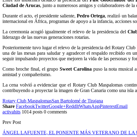
Ciudad de Arucas
, junto a numerosos amigos y colaboradores de la 
Durante el acto, el presidente saliente,
Pedro Ortega
, realizó un bal
internacional en África, programas de apoyo a la infancia, acciones sol
La ceremonia acogió igualmente el relevo de la presidencia del
Clu
liderazgo de las nuevas generaciones rotarias.
Posteriormente tuvo lugar el relevo de la presidencia del Rotary Cl
una de las mesas para saludar y agradecer el respaldo recibido en un
seguir impulsando proyectos que mejoren la vida de las personas y fo
Como broche final, el grupo
Sweet Carolina
puso la nota musical a 
amistad y compañerismo.
La cena volvió a evidenciar que el Rotary Club Maspalomas continúa 
contribuyendo a proyectar la imagen de Gran Canaria como una isla ab
Rotary Club Maspalomas
San Bartolomé de Tirajana
Share
Facebook
Twitter
Google+
ReddIt
WhatsApp
Pinterest
Email
activahits
1014 posts
0 comments
Prev Post
ÁNGEL LAFUENTE, EL PONENTE MÁS VETERANO DE LA