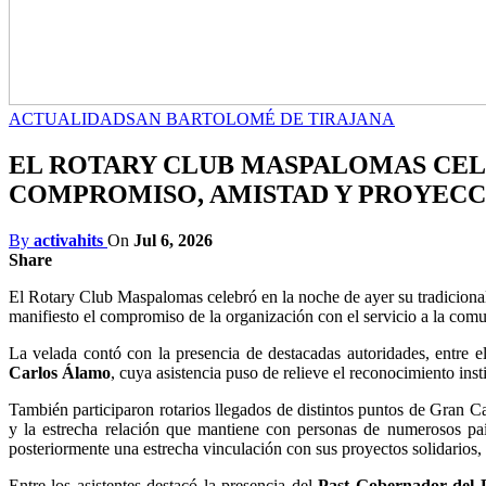
ACTUALIDAD
SAN BARTOLOMÉ DE TIRAJANA
EL ROTARY CLUB MASPALOMAS CELE
COMPROMISO, AMISTAD Y PROYECC
By
activahits
On
Jul 6, 2026
Share
El Rotary Club Maspalomas celebró en la noche de ayer su tradiciona
manifiesto el compromiso de la organización con el servicio a la com
La velada contó con la presencia de destacadas autoridades, entre e
Carlos Álamo
, cuya asistencia puso de relieve el reconocimiento ins
También participaron rotarios llegados de distintos puntos de Gran 
y la estrecha relación que mantiene con personas de numerosos paí
posteriormente una estrecha vinculación con sus proyectos solidarios, 
Entre los asistentes destacó la presencia del
Past Gobernador del D