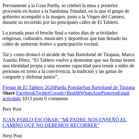
Previamente a la Gran Paella, se celebró la misa y posterior
procesión en honor a la Santísima Trinidad, en la que el grupo de
gobierno acompañó a la imagen, junto a la Virgen del Carmen,
durante su recorrido por las principales calles de El Tablero.
La jornada puso el broche final a varios días de actividades
religiosas, culturales, musicales y deportivas que han llenado las
calles de ambiente festivo y participación vecinal.
Tal y como destacó el alcalde de San Bartolomé de Tirajana, Marco
Aurelio Pérez, “El Tablero vuelve a demostrar que sus fiestas tienen
una identidad propia y una enorme capacidad para reunir a miles de
personas en torno a la convivencia, la tradición y las ganas de
compartir y disfrutar juntos”.
Fiestas de El Tablero 2026
Paella Popular
San Bartolomé de Tirajana
Share
Facebook
Twitter
Google+
ReddIt
WhatsApp
Pinterest
Email
activahits
1013 posts
0 comments
Prev Post
JUAN PABLO ESCOBAR: “MI PADRE NOS ENSEÑÓ EL
CAMINO QUE NO DEBEMOS RECORRER”
Next Post