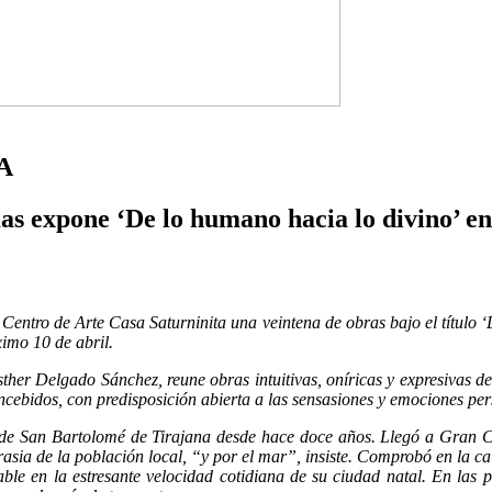
A
s expone ‘De lo humano hacia lo divino’ en
 Centro de Arte Casa Saturninita una veintena de obras bajo el título ‘
ximo 10 de abril.
her Delgado Sánchez, reune obras intuitivas, oníricas y expresivas d
cebidos, con predisposición abierta a las sensasiones y emociones per
io de San Bartolomé de Tirajana desde hace doce años. Llegó a Gran 
sia de la población local, “y por el mar”, insiste. Comprobó en la ca
nzable en la estresante velocidad cotidiana de su ciudad natal. En la