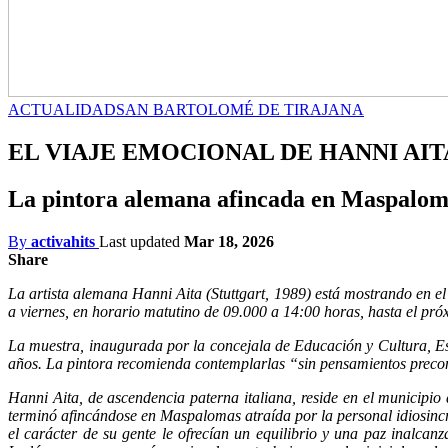
ACTUALIDAD
SAN BARTOLOMÉ DE TIRAJANA
EL VIAJE EMOCIONAL DE HANNI AIT
La pintora alemana afincada en Maspaloma
By
activahits
Last updated
Mar 18, 2026
Share
La artista alemana Hanni Aita (Stuttgart, 1989) está mostrando en el
a viernes, en horario matutino de 09.000 a 14:00 horas, hasta el pró
La muestra, inaugurada por la concejala de Educación y Cultura, Est
años. La pintora recomienda contemplarlas “sin pensamientos precon
Hanni Aita, de ascendencia paterna italiana, reside en el municip
terminó afincándose en Maspalomas atraída por la personal idiosincra
el carácter de su gente le ofrecían un equilibrio y una paz inalca