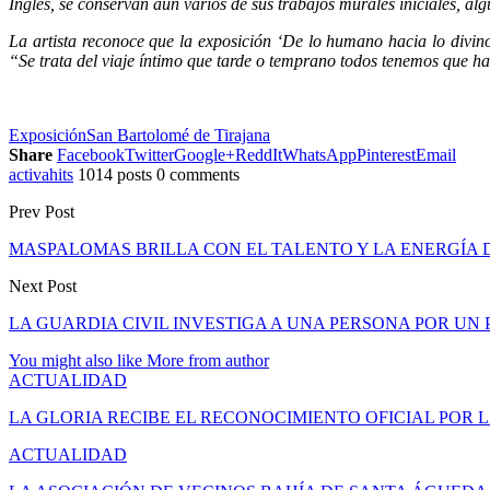
Inglés, se conservan aún varios de sus trabajos murales iniciales, al
La artista reconoce que la exposición ‘De lo humano hacia lo divin
“Se trata del viaje íntimo que tarde o temprano todos tenemos que ha
Exposición
San Bartolomé de Tirajana
Share
Facebook
Twitter
Google+
ReddIt
WhatsApp
Pinterest
Email
activahits
1014 posts
0 comments
Prev Post
MASPALOMAS BRILLA CON EL TALENTO Y LA ENERGÍA D
Next Post
LA GUARDIA CIVIL INVESTIGA A UNA PERSONA POR UN
You might also like
More from author
ACTUALIDAD
LA GLORIA RECIBE EL RECONOCIMIENTO OFICIAL POR 
ACTUALIDAD