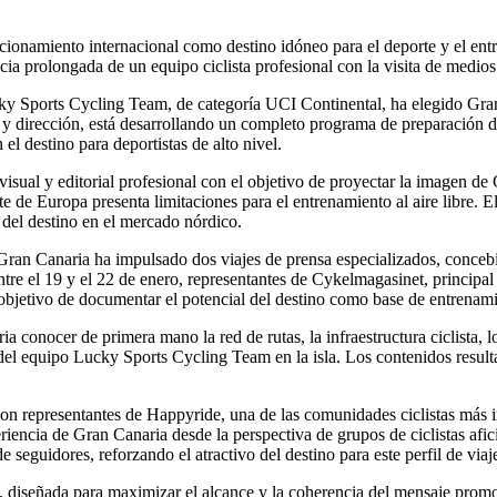
ionamiento internacional como destino idóneo para el deporte y el entr
cia prolongada de un equipo ciclista profesional con la visita de medio
cky Sports Cycling Team, de categoría UCI Continental, ha elegido Gra
ico y dirección, está desarrollando un completo programa de preparación 
 el destino para deportistas de alto nivel.
visual y editorial profesional con el objetivo de proyectar la imagen d
e de Europa presenta limitaciones para el entrenamiento al aire libre. E
d del destino en el mercado nórdico.
 Gran Canaria ha impulsado dos viajes de prensa especializados, concebi
Entre el 19 y el 22 de enero, representantes de Cykelmagasinet, principa
 objetivo de documentar el potencial del destino como base de entrenami
a conocer de primera mano la red de rutas, la infraestructura ciclista, lo
del equipo Lucky Sports Cycling Team en la isla. Los contenidos resulta
on representantes de Happyride, una de las comunidades ciclistas más in
riencia de Gran Canaria desde la perspectiva de grupos de ciclistas afici
seguidores, reforzando el atractivo del destino para este perfil de viaj
, diseñada para maximizar el alcance y la coherencia del mensaje promo