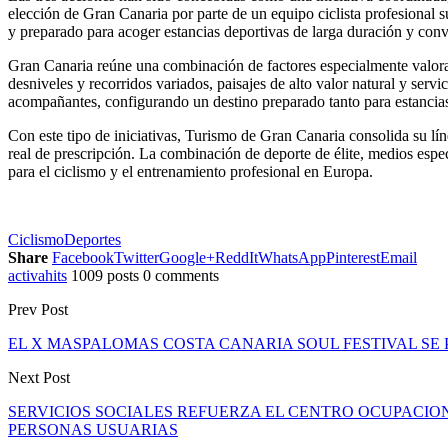
elección de Gran Canaria por parte de un equipo ciclista profesional 
y preparado para acoger estancias deportivas de larga duración y conver
Gran Canaria reúne una combinación de factores especialmente valorad
desniveles y recorridos variados, paisajes de alto valor natural y serv
acompañantes, configurando un destino preparado tanto para estancia
Con este tipo de iniciativas, Turismo de Gran Canaria consolida su lí
real de prescripción. La combinación de deporte de élite, medios espe
para el ciclismo y el entrenamiento profesional en Europa.
Ciclismo
Deportes
Share
Facebook
Twitter
Google+
ReddIt
WhatsApp
Pinterest
Email
activahits
1009 posts
0 comments
Prev Post
EL X MASPALOMAS COSTA CANARIA SOUL FESTIVAL SE P
Next Post
SERVICIOS SOCIALES REFUERZA EL CENTRO OCUPACIO
PERSONAS USUARIAS