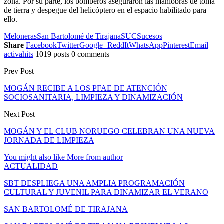
zona. Por su parte, los bomberos aseguraron las maniobras de toma
de tierra y despegue del helicóptero en el espacio habilitado para
ello.
Meloneras
San Bartolomé de Tirajana
SUC
Sucesos
Share
Facebook
Twitter
Google+
ReddIt
WhatsApp
Pinterest
Email
activahits
1019 posts
0 comments
Prev Post
MOGÁN RECIBE A LOS PFAE DE ATENCIÓN
SOCIOSANITARIA, LIMPIEZA Y DINAMIZACIÓN
Next Post
MOGÁN Y EL CLUB NORUEGO CELEBRAN UNA NUEVA
JORNADA DE LIMPIEZA
You might also like
More from author
ACTUALIDAD
SBT DESPLIEGA UNA AMPLIA PROGRAMACIÓN
CULTURAL Y JUVENIL PARA DINAMIZAR EL VERANO
SAN BARTOLOMÉ DE TIRAJANA