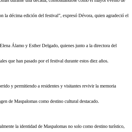
aspalomas durante una década, consolidándose como el mayor evento de
on la décima edición del festival”, expresó Dévora, quien agradeció el
Elena Álamo y Esther Delgado, quienes junto a la directora del
nales que han pasado por el festival durante estos diez años.
rido y permitiendo a residentes y visitantes revivir la memoria
 imagen de Maspalomas como destino cultural destacado.
nalmente la identidad de Maspalomas no solo como destino turístico,