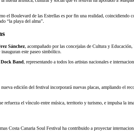
 la huella artística, cultural y social que el festival ha aportado a M
o el Boulevard de las Estrellas es por fin una realidad, coincidiendo c
do “la playa del alma”.
as
érez Sánchez
, acompañado por las concejalas de Cultura y Educación, 
 inauguran este paseo simbólico.
y Dock Band
, representando a todos los artistas nacionales e internacio
ueva edición del festival incorporará nuevas placas, ampliando el recor
ue refuerza el vínculo entre música, territorio y turismo, e impulsa la
omas Costa Canaria Soul Festival ha contribuido a proyectar internacio