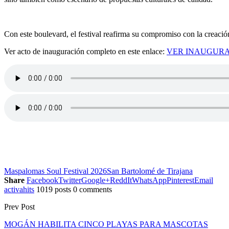
Con este boulevard, el festival reafirma su compromiso con la creació
Ver acto de inauguración completo en este enlace:
VER INAUGUR
Maspalomas Soul Festival 2026
San Bartolomé de Tirajana
Share
Facebook
Twitter
Google+
ReddIt
WhatsApp
Pinterest
Email
activahits
1019 posts
0 comments
Prev Post
MOGÁN HABILITA CINCO PLAYAS PARA MASCOTAS