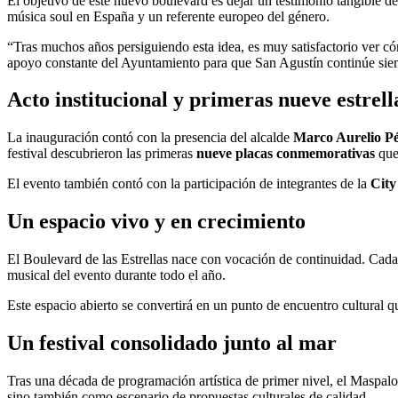
El objetivo de este nuevo boulevard es dejar un testimonio tangible de
música soul en España y un referente europeo del género.
“Tras muchos años persiguiendo esta idea, es muy satisfactorio ver cóm
apoyo constante del Ayuntamiento para que San Agustín continúe sien
Acto institucional y primeras nueve estrell
La inauguración contó con la presencia del alcalde
Marco Aurelio P
festival descubrieron las primeras
nueve placas conmemorativas
que
El evento también contó con la participación de integrantes de la
Cit
Un espacio vivo y en crecimiento
El Boulevard de las Estrellas nace con vocación de continuidad. Cada n
musical del evento durante todo el año.
Este espacio abierto se convertirá en un punto de encuentro cultural q
Un festival consolidado junto al mar
Tras una década de programación artística de primer nivel, el Maspal
sino también como escenario de propuestas culturales de calidad.