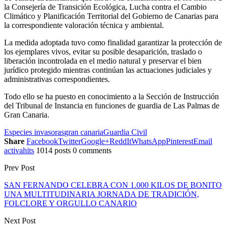
la Consejería de Transición Ecológica, Lucha contra el Cambio
Climático y Planificación Territorial del Gobierno de Canarias para
la correspondiente valoración técnica y ambiental.
La medida adoptada tuvo como finalidad garantizar la protección de
los ejemplares vivos, evitar su posible desaparición, traslado o
liberación incontrolada en el medio natural y preservar el bien
jurídico protegido mientras continúan las actuaciones judiciales y
administrativas correspondientes.
Todo ello se ha puesto en conocimiento a la Sección de Instrucción
del Tribunal de Instancia en funciones de guardia de Las Palmas de
Gran Canaria.
Especies invasoras
gran canaria
Guardia Civil
Share
Facebook
Twitter
Google+
ReddIt
WhatsApp
Pinterest
Email
activahits
1014 posts
0 comments
Prev Post
SAN FERNANDO CELEBRA CON 1.000 KILOS DE BONITO
UNA MULTITUDINARIA JORNADA DE TRADICIÓN,
FOLCLORE Y ORGULLO CANARIO
Next Post