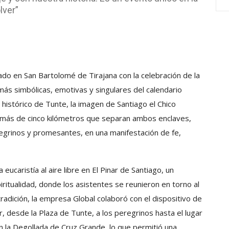
lver”
bado en San Bartolomé de Tirajana con la celebración de la
 más simbólicas, emotivas y singulares del calendario
 histórico de Tunte, la imagen de Santiago el Chico
s más de cinco kilómetros que separan ambos enclaves,
grinos y promesantes, en una manifestación de fe,
ucaristía al aire libre en El Pinar de Santiago, un
ritualidad, donde los asistentes se reunieron en torno al
radición, la empresa Global colaboró con el dispositivo de
r, desde la Plaza de Tunte, a los peregrinos hasta el lugar
 en la Degollada de Cruz Grande, lo que permitió una