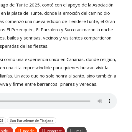
iago de Tunte 2025, contó con el apoyo de la Asociación
ó en la plaza de Tunte, donde la emoción del camino dio
horas comenzó una nueva edición de TendereTunte, el Gran
rupos El Perenquén, El Parralero y Surco animaron la noche
es, bailes y sonrisas, vecinos y visitantes compartieron
speradas de las fiestas.
sí como una experiencia única en Canarias, donde religión,
 en una cita imprescindible para quienes buscan vivir la
nías. Un acto que no solo honra al santo, sino también a
viva y firme entre barrancos, pinares y veredas.
25
San Bartolomé de Tirajana
ogle+
ReddIt
Pinterest
Email