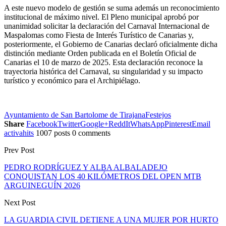
A este nuevo modelo de gestión se suma además un reconocimiento
institucional de máximo nivel. El Pleno municipal aprobó por
unanimidad solicitar la declaración del Carnaval Internacional de
Maspalomas como Fiesta de Interés Turístico de Canarias y,
posteriormente, el Gobierno de Canarias declaró oficialmente dicha
distinción mediante Orden publicada en el Boletín Oficial de
Canarias el 10 de marzo de 2025. Esta declaración reconoce la
trayectoria histórica del Carnaval, su singularidad y su impacto
turístico y económico para el Archipiélago.
Ayuntamiento de San Bartolome de Tirajana
Festejos
Share
Facebook
Twitter
Google+
ReddIt
WhatsApp
Pinterest
Email
activahits
1007 posts
0 comments
Prev Post
PEDRO RODRÍGUEZ Y ALBA ALBALADEJO
CONQUISTAN LOS 40 KILÓMETROS DEL OPEN MTB
ARGUINEGUÍN 2026
Next Post
LA GUARDIA CIVIL DETIENE A UNA MUJER POR HURTO