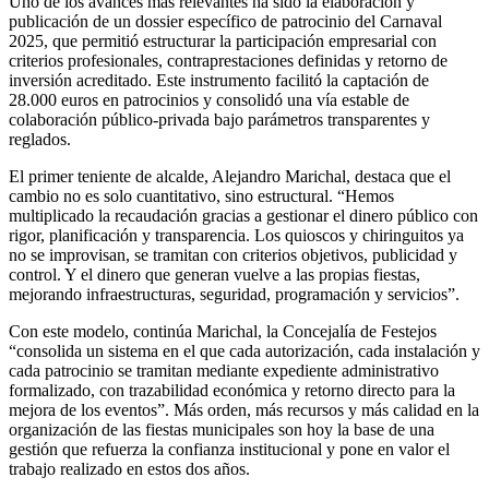
Uno de los avances más relevantes ha sido la elaboración y
publicación de un dossier específico de patrocinio del Carnaval
2025, que permitió estructurar la participación empresarial con
criterios profesionales, contraprestaciones definidas y retorno de
inversión acreditado. Este instrumento facilitó la captación de
28.000 euros en patrocinios y consolidó una vía estable de
colaboración público-privada bajo parámetros transparentes y
reglados.
El primer teniente de alcalde, Alejandro Marichal, destaca que el
cambio no es solo cuantitativo, sino estructural. “
Hemos
multiplicado la recaudación gracias a gestionar el dinero público con
rigor, planificación y transparencia.
Los quioscos y chiringuitos ya
no se improvisan, se tramitan con criterios objetivos, publicidad y
control. Y el dinero que generan vuelve a las propias fiestas,
mejorando infraestructuras, seguridad, programación y servicios”.
Con este modelo, continúa Marichal, la Concejalía de Festejos
“consolida un sistema en el que cada autorización, cada instalación y
cada patrocinio se tramitan mediante expediente administrativo
formalizado, con trazabilidad económica y retorno directo para la
mejora de los eventos”. Más orden, más recursos y más calidad en la
organización de las fiestas municipales son hoy la base de una
gestión que refuerza la confianza institucional y pone en valor el
trabajo realizado en estos dos años.