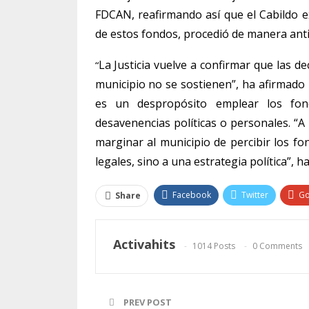
FDCAN, reafirmando así que el Cabildo e
de estos fondos, procedió de manera antij
La Justicia vuelve a confirmar que las 
“
municipio no se sostienen”, ha afirmado
es un despropósito emplear los fon
desavenencias políticas o personales. “A
marginar al municipio de percibir los f
legales, sino a una estrategia política”, h
Facebook
Twitter
Go
Share
Activahits
1014 Posts
0 Comments
PREV POST