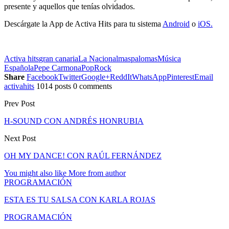
presente y aquellos que tenías olvidados.
Descárgate la App de Activa Hits para tu sistema
Android
o
iOS.
Activa hits
gran canaria
La Nacional
maspalomas
Música
Española
Pepe Carmona
Pop
Rock
Share
Facebook
Twitter
Google+
ReddIt
WhatsApp
Pinterest
Email
activahits
1014 posts
0 comments
Prev Post
H-SOUND CON ANDRÉS HONRUBIA
Next Post
OH MY DANCE! CON RAÚL FERNÁNDEZ
You might also like
More from author
PROGRAMACIÓN
ESTA ES TU SALSA CON KARLA ROJAS
PROGRAMACIÓN