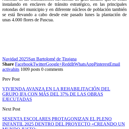
instalando en enclaves de tránsito estratégico, en las principales
rotondas del municipio y en diferente núcleos de población también
se está llevando a cabo desde este pasado lunes la plantación de
unas 4.000 flores de Pascua.
Navidad 2025
San Bartolomé de Tirajana
Share
Facebook
Twitter
Google+
ReddIt
WhatsApp
Pinterest
Email
activahits
1009 posts
0 comments
Prev Post
VIVIENDA AVANZA EN LA REHABILITACIÓN DEL
GRUPO IFA CON MÁS DEL 37% DE LAS OBRAS
EJECUTADAS
Next Post
SESENTA ESCOLARES PROTAGONIZAN EL PLENO
INFANTIL 2025 DENTRO DEL PROYECTO «CREANDO UN