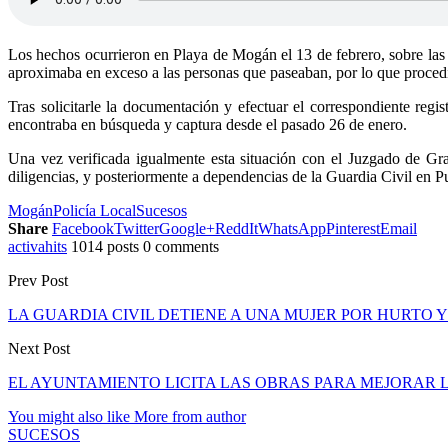
Los hechos ocurrieron en Playa de Mogán el 13 de febrero, sobre las 
aproximaba en exceso a las personas que paseaban, por lo que procedie
Tras solicitarle la documentación y efectuar el correspondiente reg
encontraba en búsqueda y captura desde el pasado 26 de enero.
Una vez verificada igualmente esta situación con el Juzgado de Gra
diligencias, y posteriormente a dependencias de la Guardia Civil en P
Mogán
Policía Local
Sucesos
Share
Facebook
Twitter
Google+
ReddIt
WhatsApp
Pinterest
Email
activahits
1014 posts
0 comments
Prev Post
LA GUARDIA CIVIL DETIENE A UNA MUJER POR HURTO
Next Post
EL AYUNTAMIENTO LICITA LAS OBRAS PARA MEJORAR
You might also like
More from author
SUCESOS