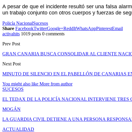
A pesar de que el incidente resultó ser una falsa alar
un trabajo conjunto con otros cuerpos y fuerzas de seg
Policía Nacional
Sucesos
Share
Facebook
Twitter
Google+
ReddIt
WhatsApp
Pinterest
Email
activahits
1019 posts
0 comments
Prev Post
GRAN CANARIA BUSCA CONSOLIDAR AL CLIENTE NACIO
Next Post
MINUTO DE SILENCIO EN EL PABELLÓN DE CANARIAS 
You might also like
More from author
SUCESOS
EL TEDAX DE LA POLICÍA NACIONAL INTERVIENE TRE
MOGÁN
LA GUARDIA CIVIL DETIENE A UNA PERSONA RESPONS
ACTUALIDAD