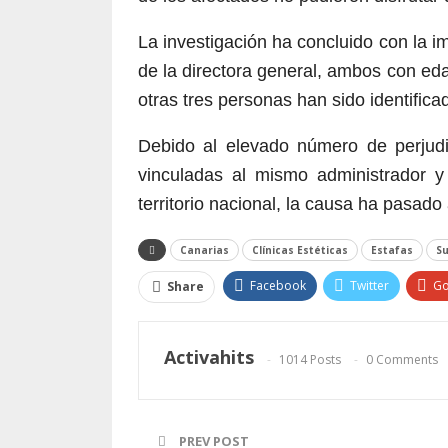
La investigación ha concluido con la i
de la directora general, ambos con e
otras tres personas han sido identifica
Debido al elevado número de perjud
vinculadas al mismo administrador y 
territorio nacional, la causa ha pasad
Canarias
Clínicas Estéticas
Estafas
S
Facebook
Twitter
Go
Share
Activahits
1014 Posts
0 Comments
PREV POST