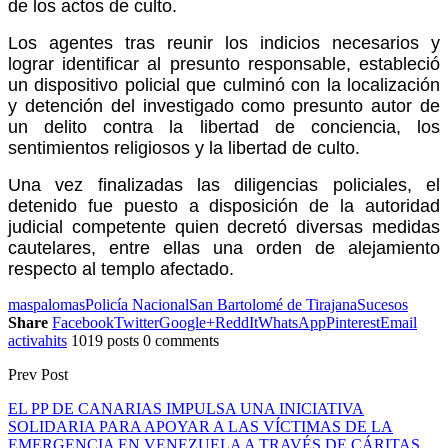
de los actos de culto.
Los agentes tras reunir los indicios necesarios y
lograr identificar al presunto responsable, estableció
un dispositivo policial que culminó con la localización
y detención del investigado como presunto autor de
un delito contra la libertad de conciencia, los
sentimientos religiosos y la libertad de culto.
Una vez finalizadas las diligencias policiales, el
detenido fue puesto a disposición de la autoridad
judicial competente quien decretó diversas medidas
cautelares, entre ellas una orden de alejamiento
respecto al templo afectado.
maspalomas
Policía Nacional
San Bartolomé de Tirajana
Sucesos
Share
Facebook
Twitter
Google+
ReddIt
WhatsApp
Pinterest
Email
activahits
1019 posts
0 comments
Prev Post
EL PP DE CANARIAS IMPULSA UNA INICIATIVA
SOLIDARIA PARA APOYAR A LAS VÍCTIMAS DE LA
EMERGENCIA EN VENEZUELA A TRAVÉS DE CÁRITAS