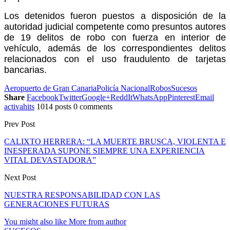
Los detenidos fueron puestos a disposición de la
autoridad judicial competente como presuntos autores
de 19 delitos de robo con fuerza en interior de
vehículo, además de los correspondientes delitos
relacionados con el uso fraudulento de tarjetas
bancarias.
Aeropuerto de Gran Canaria
Policía Nacional
Robos
Sucesos
Share
Facebook
Twitter
Google+
ReddIt
WhatsApp
Pinterest
Email
activahits
1014 posts
0 comments
Prev Post
CALIXTO HERRERA: “LA MUERTE BRUSCA, VIOLENTA E
INESPERADA SUPONE SIEMPRE UNA EXPERIENCIA
VITAL DEVASTADORA”
Next Post
NUESTRA RESPONSABILIDAD CON LAS
GENERACIONES FUTURAS
You might also like
More from author