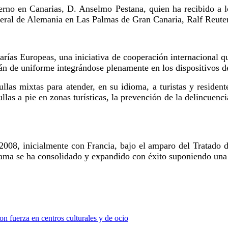
ierno en Canarias,
D. Anselmo Pestana,
quien ha recibido a 
ederal de Alemania en Las Palmas de Gran Canaria,
Ralf Reute
arías Europeas
, una iniciativa de cooperación internacional q
arán de uniforme integrándose plenamente en los dispositivos 
rullas mixtas para
atender, en su idioma, a turistas y residen
ullas a pie en zonas turísticas, la prevención de la delincuenc
2008, inicialmente con Francia, bajo el amparo del
Tratado 
ama se ha consolidado y expandido con éxito suponiendo una m
n fuerza en centros culturales y de ocio