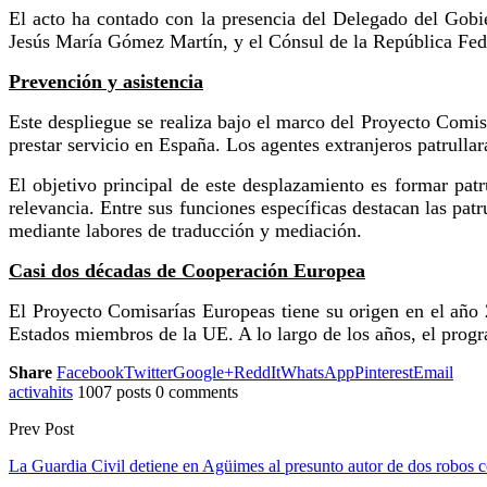
El acto ha contado con la presencia del Delegado del Gob
Jesús María Gómez Martín
, y el Cónsul de la República F
Prevención y asistencia
Este despliegue se realiza bajo el marco del
Proyecto Comis
prestar servicio en España. Los agentes extranjeros patrull
El objetivo principal de este desplazamiento es formar pat
relevancia
. Entre sus funciones específicas destacan las patr
mediante labores de traducción y mediación.
Casi dos décadas de Cooperación Europea
El Proyecto Comisarías Europeas tiene su origen en el año 
Estados miembros de la UE. A lo largo de los años, el progr
Share
Facebook
Twitter
Google+
ReddIt
WhatsApp
Pinterest
Email
activahits
1007 posts
0 comments
Prev Post
La Guardia Civil detiene en Agüimes al presunto autor de dos robos co