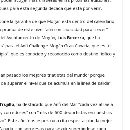
a poder acoger más triatletas en las próximas ediciones,
pués para esta segunda década que está por venir.
pone la garantía de que Mogán está dentro del calendario
a prueba de este nivel “aún con capacidad para crecer”.
s del Ayuntamiento de Mogán,
Luis Becerra
, que ha
” para el Anfi Challenge Mogán Gran Canaria, que es “el
ipio”, que es conocido y reconocido como destino “idílico y
han pasado los mejores triatletas del mundo” porque
 de superar el nivel que se acumula en la línea de salida”
Trujillo
, ha destacado que Anfi del Mar “cada vez atrae a
s y corredores” con “más de 600 deportistas en nuestras
vo”. Este año “nos espera una cita espectacular, la mejor
 Canaria, con sorpresas para seguir superándose cada