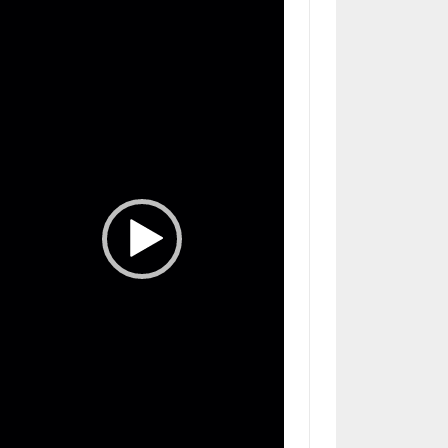
de
vídeo