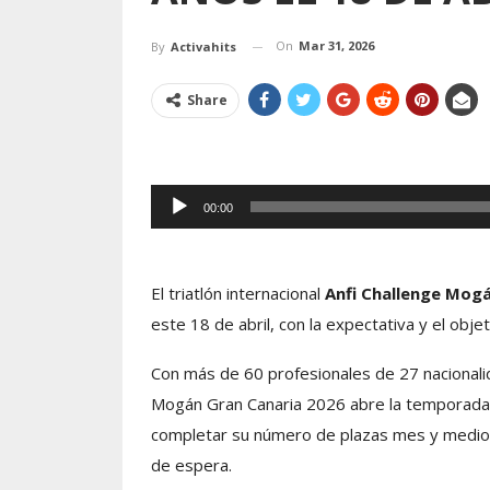
On
Mar 31, 2026
By
Activahits
Share
Reproductor
00:00
de
audio
El triatlón internacional
Anfi Challenge Mog
este 18 de abril, con la expectativa y el objet
Con más de 60 profesionales de 27 nacionali
Mogán Gran Canaria 2026 abre la temporada 
completar su número de plazas mes y medio a
de espera.