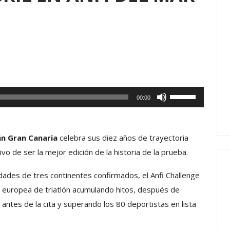
Utiliza
00:00
las
teclas
de
án Gran Canaria
celebra sus diez años de trayectoria
flecha
ivo de ser la mejor edición de la historia de la prueba.
arriba/abajo
dades de tres continentes confirmados, el Anfi Challenge
para
europea de triatlón acumulando hitos, después de
aumentar
ntes de la cita y superando los 80 deportistas en lista
o
disminuir