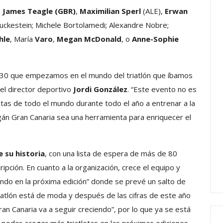
el
o
James Teagle (GBR)
,
Maximilian Sperl
(ALE),
Erwan
volumen.
ckestein; Michele Bortolamedi; Alexandre Nobre;
hle
, María
Varo
,
Megan McDonald
, o
Anne-Sophie
 30 que empezamos en el mundo del triatlón que íbamos
el director deportivo
Jordi González
. “Este evento no es
letas de todo el mundo durante todo el año a entrenar a la
ogán Gran Canaria sea una herramienta para enriquecer el
e su historia
, con una lista de espera de más de 80
ripción. En cuanto a la organización, crece el equipo y
ndo en la próxima edición” donde se prevé un salto de
triatlón está de moda y después de las cifras de este año
an Canaria va a seguir creciendo”, por lo que ya se está