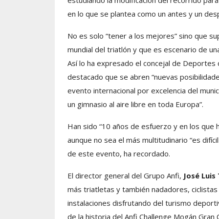
estudiando la modificación del recorrido par
en lo que se plantea como un antes y un des
No es solo “tener a los mejores” sino que su
mundial del triatlón y que es escenario de un
Así lo ha expresado el concejal de Deporte
destacado que se abren “nuevas posibilidades
evento internacional por excelencia del munic
un gimnasio al aire libre en toda Europa”.
Han sido “10 años de esfuerzo y en los que 
aunque no sea el más multitudinario “es difícil
de este evento, ha recordado.
El director general del Grupo Anfi,
José Luis 
más triatletas y también nadadores, ciclista
instalaciones disfrutando del turismo deporti
de la historia del Anfi Challenge Mogán Gran