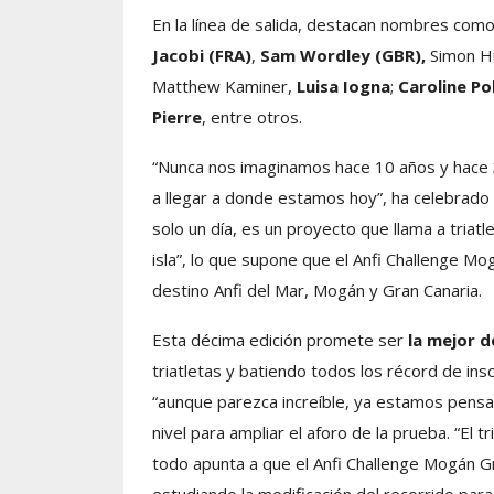
En la línea de salida, destacan nombres com
Jacobi (FRA)
,
Sam Wordley (GBR),
Simon Hu
Matthew Kaminer,
Luisa Iogna
;
Caroline Po
Pierre
, entre otros.
“Nunca nos imaginamos hace 10 años y hace
a llegar a donde estamos hoy”, ha celebrado 
solo un día, es un proyecto que llama a triat
isla”, lo que supone que el Anfi Challenge M
destino Anfi del Mar, Mogán y Gran Canaria.
Esta décima edición promete ser
la mejor d
triatletas y batiendo todos los récord de insc
“aunque parezca increíble, ya estamos pensa
nivel para ampliar el aforo de la prueba. “El 
todo apunta a que el Anfi Challenge Mogán Gr