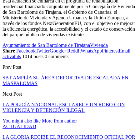
Esta actuación se enmarca en el programa de rehabilitación
residencial financiado conjuntamente por la Concejalía de Vivienda
de San Bartolomé de Tirajana, el Gobierno de Canarias, el
Ministerio de Vivienda y Agenda Urbana y la Unión Europea, a
través de los fondos NextGenerationEU, con el objetivo de mejorar
la eficiencia energética, la accesibilidad y el estado de conservación
del parque público de viviendas existentes.
Ayuntamiento de San Bartolome de Tirajana
Vivienda
Share
Facebook
Twitter
Google+
ReddIt
WhatsApp
Pinterest
Email
activahits
1014 posts
0 comments
Prev Post
SBT AMPLÍA SU ÁREA DEPORTIVA DE ESCALADA EN
MASPALOMAS
Next Post
LA POLICÍA NACIONAL ESCLARECE UN ROBO CON
VIOLENCIA Y DETENCIÓN ILEGAL
You might also like
More from author
ACTUALIDAD
LA GLORIA RECIBE EL RECONOCIMIENTO OFICIAL POR