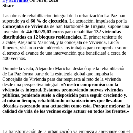
By
activahits
On
Jul 8, 2026
Share
Las obras de rehabilitación integral de la urbanización La Paz han
superado ya el
60 % de ejecución
. La actuación, impulsada por la
Concejalía de Vivienda
de San Bartolomé de Tirajana, supone una
inversión de
4.620.025,03 euros
para rehabilitar
132 viviendas
distribuidas en 12 bloques residenciales
. El primer teniente de
alcalde, Alejandro Marichal, y la concejala de Vivienda, Lucía
Jiménez, visitaron este miércoles los trabajos para comprobar sobre
el terreno el avance de una intervención que beneficiará a cerca de
400 vecinos.
Durante la visita, Alejandro Marichal destacó que la rehabilitación
de La Paz forma parte de la estrategia global que impulsa la
Concejalía de Vivienda para dar respuesta al reto de la vivienda
desde una perspectiva integral.
«Nuestro compromiso con la
vivienda es integral. Estamos promoviendo nuevas viviendas
públicas, poniendo suelo a disposición para seguir creciendo y,
al mismo tiempo, rehabilitando urbanizaciones que llevaban
décadas esperando una actuación como esta. Porque mejorar la
calidad de vida de los vecinos exige actuar en todos los frentes.»
La transformación de la urbanización ya empieza a apreciarse con el