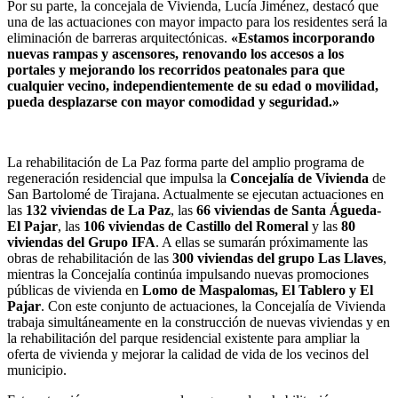
Por su parte, la concejala de Vivienda, Lucía Jiménez, destacó que
una de las actuaciones con mayor impacto para los residentes será la
eliminación de barreras arquitectónicas.
«Estamos incorporando
nuevas rampas y ascensores, renovando los accesos a los
portales y mejorando los recorridos peatonales para que
cualquier vecino, independientemente de su edad o movilidad,
pueda desplazarse con mayor comodidad y seguridad.»
La rehabilitación de La Paz forma parte del amplio programa de
regeneración residencial que impulsa la
Concejalía de Vivienda
de
San Bartolomé de Tirajana. Actualmente se ejecutan actuaciones en
las
132 viviendas de La Paz
, las
66 viviendas de Santa Águeda-
El Pajar
, las
106 viviendas de Castillo del Romeral
y las
80
viviendas del Grupo IFA
. A ellas se sumarán próximamente las
obras de rehabilitación de las
300 viviendas del grupo Las Llaves
,
mientras la Concejalía continúa impulsando nuevas promociones
públicas de vivienda en
Lomo de Maspalomas, El Tablero y El
Pajar
. Con este conjunto de actuaciones, la Concejalía de Vivienda
trabaja simultáneamente en la construcción de nuevas viviendas y en
la rehabilitación del parque residencial existente para ampliar la
oferta de vivienda y mejorar la calidad de vida de los vecinos del
municipio.