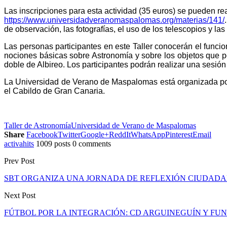
Las inscripciones para esta actividad (35 euros) se pueden rea
https://www.universidadveranomaspalomas.org/materias/141/
de observación, las fotografías, el uso de los telescopios y la
Las personas participantes en este Taller conocerán el funci
nociones básicas sobre Astronomía y sobre los objetos que po
doble de Albireo. L
os participantes podrán realizar una s
esión
La Universidad de Verano de Maspalomas está organizada por
el Cabildo de Gran Canaria.
Taller de Astronomía
Universidad de Verano de Maspalomas
Share
Facebook
Twitter
Google+
ReddIt
WhatsApp
Pinterest
Email
activahits
1009 posts
0 comments
Prev Post
SBT ORGANIZA UNA JORNADA DE REFLEXIÓN CIUDADA
Next Post
FÚTBOL POR LA INTEGRACIÓN: CD ARGUINEGUÍN Y FU