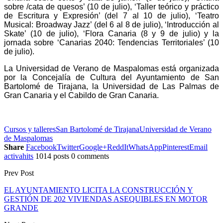
sobre /cata de quesos’ (10 de julio), ‘Taller teórico y práctico
de Escritura y Expresión’ (del 7 al 10 de julio), ‘Teatro
Musical: Broadway Jazz’ (del 6 al 8 de julio), ‘Introducción al
Skate’ (10 de julio), ‘Flora Canaria (8 y 9 de julio) y la
jornada sobre ‘Canarias 2040: Tendencias Territoriales’ (10
de julio).
La Universidad de Verano de Maspalomas está organizada
por la Concejalía de Cultura del Ayuntamiento de San
Bartolomé de Tirajana, la Universidad de Las Palmas de
Gran Canaria y el Cabildo de Gran Canaria.
Cursos y talleres
San Bartolomé de Tirajana
Universidad de Verano
de Maspalomas
Share
Facebook
Twitter
Google+
ReddIt
WhatsApp
Pinterest
Email
activahits
1014 posts
0 comments
Prev Post
EL AYUNTAMIENTO LICITA LA CONSTRUCCIÓN Y
GESTIÓN DE 202 VIVIENDAS ASEQUIBLES EN MOTOR
GRANDE