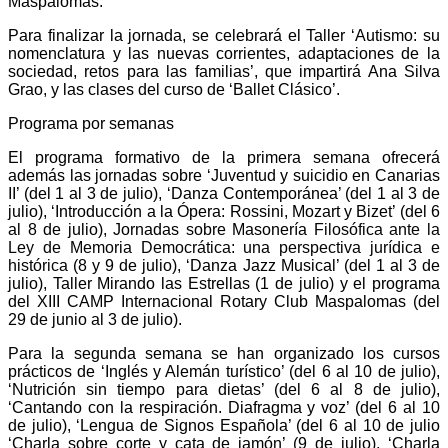
Maspalomas.
Para finalizar la jornada, se celebrará el Taller ‘Autismo: su
nomenclatura y las nuevas corrientes, adaptaciones de la
sociedad, retos para las familias’, que impartirá
Ana Silva
Grao, y
las clases del curso de ‘Ballet Clásico’.
Programa por semanas
El programa formativo de la primera semana ofrecerá
además las jornadas sobre ‘Juventud y suicidio en Canarias
II’ (del 1 al 3 de julio), ‘Danza Contemporánea’ (del 1 al 3 de
julio), ‘Introducción a la Ópera: Rossini, Mozart y Bizet’ (del 6
al 8 de julio), Jornadas sobre Masonería
Filosófica ante la
Ley de Memoria Democrática: una perspectiva jurídica e
histórica
(8 y 9 de julio), ‘Danza Jazz Musical’ (del 1 al 3 de
julio), Taller Mirando las Estrellas (1 de julio) y el programa
del XIII CAMP Internacional Rotary Club Maspalomas (del
29 de junio al 3 de julio).
Para la segunda semana se han organizado los cursos
prácticos de ‘Inglés y Alemán turístico’ (del 6 al 10 de julio),
‘Nutrición sin tiempo para dietas’ (del 6 al 8 de julio),
‘Cantando con la respiración. Diafragma y voz’ (del 6 al 10
de julio), ‘Lengua de Signos Española’ (del 6 al 10 de julio
‘Charla sobre corte y cata de jamón’ (9 de julio), ‘Charla