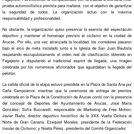
prueba automovil
í
stica prevista para ma
ñana, con el objetivo de garantizar
la seguridad de todos.
La organizaci
ó
n actu
ó
con la m
á
xima
responsabilidad y profesionalidad.
No obstante, la organización quiso preservar la esencia del espect
á
culo
deportivo y mantener el homenaje previsto al ciclismo en la ciudad de
Arucas. Por ello, una vez alcanzada la localidad, los corredores pasaron
bajo el arco de meta instalado junto a la Iglesia de San Juan Bautista
respetando escrupulosamente el orden real de clasificación obtenido en
Fagajesto y disputando el tradicional esprint de llegada, una imagen
celebrada por los numerosos aficionados que aguardaban la llegada del
pelotó
n.
La salida oficial de la etapa estuvo presidida en la Plaza de Santa Ana por
Carla Campoamor, mientras que la ceremonia de entrega de premios
celebrada en la Plaza de la Constitució
n de Arucas cont
ó
con la presencia
del concejal de Deportes del Ayuntamiento de Arucas, Jos
é
Marí
a
Gonz
ález; Sofía Buc
carelli, responsable de Marketing de Free Motion;
Javier Riaño, director deportivo honor
í
fico de la XXX Vuelta Ciclista al
Norte de Gran Canaria; Ezequiel Morales, presidente de la Federación
Insular de Ciclismo; y Noelia P
é
rez, presidenta del Comit
é
Organizador.