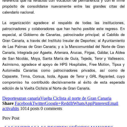
referencia que ha renacido con vocación de permanencia y con el firme
propósito de consolidarse nuevamente entre las grandes citas del
calendario nacional.
La organizaci
ón agradece el respaldo de todas las instituciones,
patrocinadores y colaboradores que han hecho posible este regreso. En
especial, al Gobierno de Canarias, patrocinador principal; al Cabildo de
Gran Canaria, a trav
é
s del Instituto Insular de Deportes; al Ayuntamiento
de Las Palmas de Gran Canaria; y a la Mancomunidad del Norte de Gran
Canaria, integrada por Agaete, Artenara, Arucas, Firgas, G
á
ldar, La Aldea
de San Nicol
á
s, Moya, Santa Mar
í
a de Gu
í
a, Tejeda, Teror y Valleseco.
Asimismo, agradece el apoyo de HPS Hospitales, Free Motion, Tipsa y
Automedia Canarias como patrocinadores privados, as
í
como de
Cajasiete, Tirma, Corsua, Isola, Aguas de Teror y GRL Rayanled, cuyo
compromiso ha contribuido decisivamente al
é
xito de esta esperada
edición de la Vuelta Ciclista al Norte de Gran Canaria.
Deportes
gran canaria
Vuelta Ciclista al norte de Gran Canaria
Share
Facebook
Twitter
Google+
ReddIt
WhatsApp
Pinterest
Email
activahits
1014 posts
0 comments
Prev Post