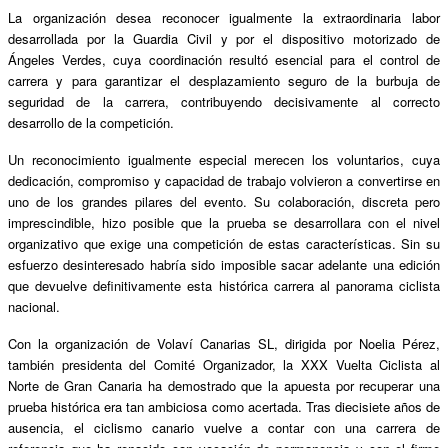
La organizaci
ón desea reconocer igualmente la extraordinaria labor
desarrollada por la Guardia Civil y por el dispositivo motorizado de
Á
ngeles Verdes, cuya coordinació
n result
ó
esencial para el control de
carrera y para garantizar el desplazamiento seguro de la burbuja de
seguridad de la carrera, contribuyendo decisivamente al correcto
desarrollo de la competició
n.
Un reconocimiento igualmente especial merecen los voluntarios, cuya
dedicación, compromiso y capacidad de trabajo volvieron a convertirse en
uno de los grandes pilares del evento. Su colaboración, discreta pero
imprescindible, hizo posible que la prueba se desarrollara con el nivel
organizativo que exige una competición de estas caracter
í
sticas. Sin su
esfuerzo desinteresado habr
í
a sido imposible sacar adelante una edición
que devuelve definitivamente esta histórica carrera al panorama ciclista
nacional.
Con la organizació
n de Volav
í
Canarias SL, dirigida por Noelia P
é
rez,
tambi
é
n presidenta del Comit
é
Organizador, la XXX Vuelta Ciclista al
Norte de Gran Canaria ha demostrado que la apuesta por recuperar una
prueba histórica era tan ambiciosa como acertada. Tras diecisiete años de
ausencia, el ciclismo canario vuelve a contar con una carrera de