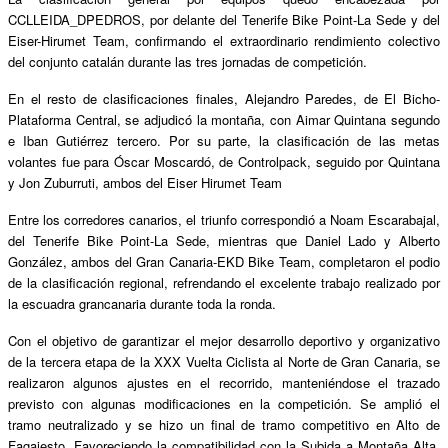
CCLLEIDA_DPEDROS, por delante del Tenerife Bike Point-La Sede y del
Eiser-Hirumet Team, confirmando el extraordinario rendimiento colectivo
del conjunto catal
á
n durante las tres jornadas de competició
n.
En el resto de clasificaciones finales, Alejandro Paredes, de El Bicho-
Plataforma Central, se adjudic
ó
la monta
ñ
a,
con
Aimar Quintana
segundo
e Iban Guti
é
rrez
tercero. Por su parte, la clasificación de las metas
volantes fue para
Ó
scar Moscard
ó, de Controlpack, seguido por Quintana
y Jon Zuburruti, ambos del Eiser Hirumet Team
Entre los corredores canarios, el triunfo correspondi
ó
a Noam Escarabajal,
del Tenerife Bike Point-La Sede, mientras que Daniel Lado y Alberto
Gonz
á
lez, ambos del Gran Canaria-EKD Bike Team, completaron el podio
de la clasificación regional, refrendando el excelente trabajo realizado por
la escuadra grancanaria durante toda la ronda.
Con el objetivo de garantizar el mejor desarrollo deportivo y organizativo
de la tercera etapa de la XXX Vuelta Ciclista al Norte de Gran Canaria, se
realizaron algunos ajustes en el recorrido, manteni
é
ndose el trazado
previsto con algunas modificaciones en la competició
n.
Se ampli
ó
el
tramo neutralizado y se hizo un final de tramo competitivo en Alto de
Fagajesto. Favoreciendo la compatibilidad con la Subida a Montaña Alta,