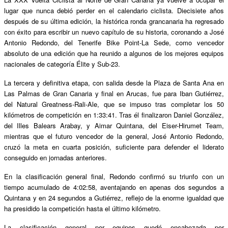
lugar que nunca debi
ó
perder en el calendario ciclista. Diecisiete años
despu
é
s de su
ú
ltima edici
ón, la histórica ronda grancanaria ha regresado
con
é
xito para escribir un nuevo cap
í
tulo de su historia, coronando a Jos
é
Antonio Redondo, del Tenerife Bike Point-La Sede, como vencedor
absoluto de una edición que ha reunido a algunos de los mejores equipos
nacionales de categor
ía
É
lite y Sub-23.
La tercera y definitiva etapa, con salida desde la Plaza de Santa Ana en
Las Palmas de Gran Canaria y final en Arucas, fue para Iban Guti
é
rrez,
del Natural Greatness-Rali-Ale, que se impuso tras completar los 50
kilómetros de competición en 1:33:41. Tras
é
l finalizaron Daniel Gonz
á
lez,
del Illes Balears Arabay, y Aimar Quintana, del Eiser-Hirumet Team,
mientras que el futuro vencedor de la general, Jos
é
Antonio Redondo,
cruz
ó
la meta en cuarta posición, suficiente para defender el liderato
conseguido en jornadas anteriores.
En la clasificación general final, Redondo confirm
ó
su triunfo con un
tiempo acumulado de 4:02:58, aventajando en apenas dos segundos a
Quintana y en 24 segundos a Guti
é
rrez, reflejo de la enorme igualdad que
ha presidido la competición hasta el
último kil
ó
metro.
La clasificación general por equipos qued
ó
encabezada por