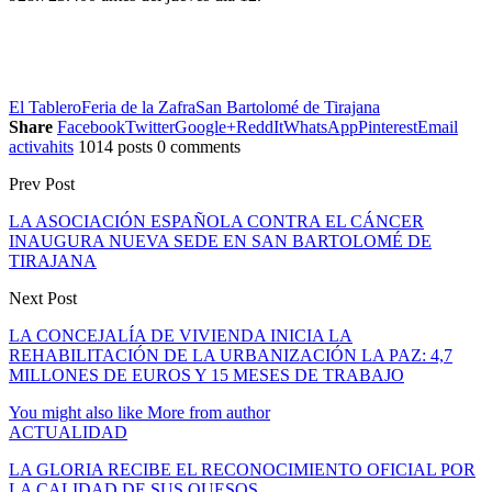
El Tablero
Feria de la Zafra
San Bartolomé de Tirajana
Share
Facebook
Twitter
Google+
ReddIt
WhatsApp
Pinterest
Email
activahits
1014 posts
0 comments
Prev Post
LA ASOCIACIÓN ESPAÑOLA CONTRA EL CÁNCER
INAUGURA NUEVA SEDE EN SAN BARTOLOMÉ DE
TIRAJANA
Next Post
LA CONCEJALÍA DE VIVIENDA INICIA LA
REHABILITACIÓN DE LA URBANIZACIÓN LA PAZ: 4,7
MILLONES DE EUROS Y 15 MESES DE TRABAJO
You might also like
More from author
ACTUALIDAD
LA GLORIA RECIBE EL RECONOCIMIENTO OFICIAL POR
LA CALIDAD DE SUS QUESOS