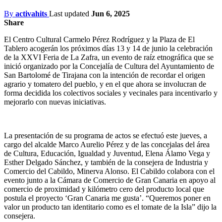
By
activahits
Last updated
Jun 6, 2025
Share
El Centro Cultural Carmelo Pérez Rodríguez y la Plaza de El
Tablero acogerán los próximos días 13 y 14 de junio la celebración
de la XXVI Feria de La Zafra, un evento de raíz etnográfica que se
inició organizado por la Concejalía de Cultura del Ayuntamiento de
San Bartolomé de Tirajana con la intención de recordar el origen
agrario y tomatero del pueblo, y en el que ahora se involucran de
forma decidida los colectivos sociales y vecinales para incentivarlo y
mejorarlo con nuevas iniciativas.
La presentación de su programa de actos se efectuó este jueves, a
cargo del alcalde Marco Aurelio Pérez y de las concejalas del área
de Cultura, Educación, Igualdad y Juventud, Elena Álamo Vega y
Esther Delgado Sánchez, y también de la consejera de Industria y
Comercio del Cabildo, Minerva Alonso. El Cabildo colabora con el
evento junto a la Cámara de Comercio de Gran Canaria en apoyo al
comercio de proximidad y kilómetro cero del producto local que
postula el proyecto ‘Gran Canaria me gusta’. “Queremos poner en
valor un producto tan identitario como es el tomate de la Isla” dijo la
consejera.