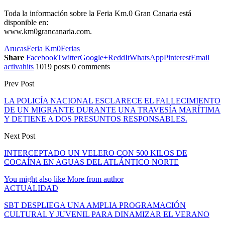
Toda la información sobre la Feria Km.0 Gran Canaria está
disponible en:
www.km0grancanaria.com.
Arucas
Feria Km0
Ferias
Share
Facebook
Twitter
Google+
ReddIt
WhatsApp
Pinterest
Email
activahits
1019 posts
0 comments
Prev Post
LA POLICÍA NACIONAL ESCLARECE EL FALLECIMIENTO
DE UN MIGRANTE DURANTE UNA TRAVESÍA MARÍTIMA
Y DETIENE A DOS PRESUNTOS RESPONSABLES.
Next Post
INTERCEPTADO UN VELERO CON 500 KILOS DE
COCAÍNA EN AGUAS DEL ATLÁNTICO NORTE
You might also like
More from author
ACTUALIDAD
SBT DESPLIEGA UNA AMPLIA PROGRAMACIÓN
CULTURAL Y JUVENIL PARA DINAMIZAR EL VERANO