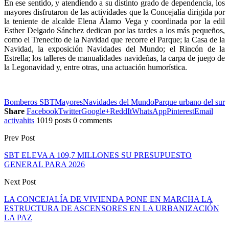
En ese sentido, y atendiendo a su distinto grado de dependencia, los
mayores disfrutaron de las actividades que la Concejalía dirigida por
la teniente de alcalde Elena Álamo Vega y coordinada por la edil
Esther Delgado Sánchez dedican por las tardes a los más pequeños,
como el Trenecito de la Navidad que recorre el Parque; la Casa de la
Navidad, la exposición Navidades del Mundo; el Rincón de la
Estrella; los talleres de manualidades navideñas, la carpa de juego de
la Legonavidad y, entre otras, una actuación humorística.
Bomberos SBT
Mayores
Navidades del Mundo
Parque urbano del sur
Share
Facebook
Twitter
Google+
ReddIt
WhatsApp
Pinterest
Email
activahits
1019 posts
0 comments
Prev Post
SBT ELEVA A 109,7 MILLONES SU PRESUPUESTO
GENERAL PARA 2026
Next Post
LA CONCEJALÍA DE VIVIENDA PONE EN MARCHA LA
ESTRUCTURA DE ASCENSORES EN LA URBANIZACIÓN
LA PAZ