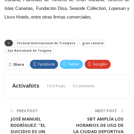
Islas Canarias, Fundación Disa, Seaside Collection, Lopesan y
Livvo Hotels, entre otras firmas comerciales.
Festival Internacional de Trompeta
gran canaria
San Bartolomé de Tirajana
Facebook
Twitter
Google+
Share
ReddIt
WhatsApp
Pinterest
Activahits
1019 Posts
0 Comments
Email
PREV POST
NEXT POST
JOSÉ MANUEL
SBT AMPLÍA LOS
RODRÍGUEZ: “EL
HORARIOS DE USO DE
SUICIDIO ES UN
LA CIUDAD DEPORTIVA