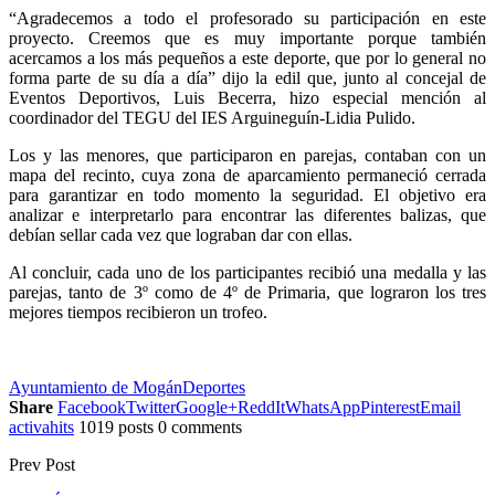
“
Agradecemos a todo el profesorado su participación en este
proyecto. Creemos que es muy importante porque también
acercamos a los más pequeños a este deporte, que por lo general no
forma parte de su día a día” dijo la edil que, junto al concejal de
Eventos Deportivos, Luis Becerra, hizo especial mención al
coordinador del TEGU del IES Arguineguín-Lidia Pulido.
Los y las menores, que participaron en parejas, contaban con un
mapa del recinto, cuya zona de aparcamiento permaneció cerrada
para garantizar en todo momento la seguridad. El objetivo era
analizar e interpretarlo para encontrar las diferentes balizas, que
debían sellar cada vez que lograban dar con ellas.
Al concluir, cada uno de los participantes recibió una medalla y las
parejas, tanto de 3º como de 4º de Primaria, que lograron los tres
mejores tiempos recibieron un trofeo.
Ayuntamiento de Mogán
Deportes
Share
Facebook
Twitter
Google+
ReddIt
WhatsApp
Pinterest
Email
activahits
1019 posts
0 comments
Prev Post