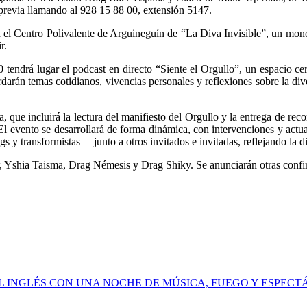
 previa llamando al 928 15 88 00, extensión 5147.
r en el Centro Polivalente de Arguineguín de “La Diva Invisible”, un 
r.
00 tendrá lugar el podcast en directo “Siente el Orgullo”, un espacio 
rdarán temas cotidianos, vivencias personales y reflexiones sobre la d
 que incluirá la lectura del manifiesto del Orgullo y la entrega de rec
. El evento se desarrollará de forma dinámica, con intervenciones y act
 transformistas— junto a otros invitados e invitadas, reflejando la di
r, Yshia Taisma, Drag Némesis y Drag Shiky. Se anunciarán otras confi
EL INGLÉS CON UNA NOCHE DE MÚSICA, FUEGO Y ESPEC