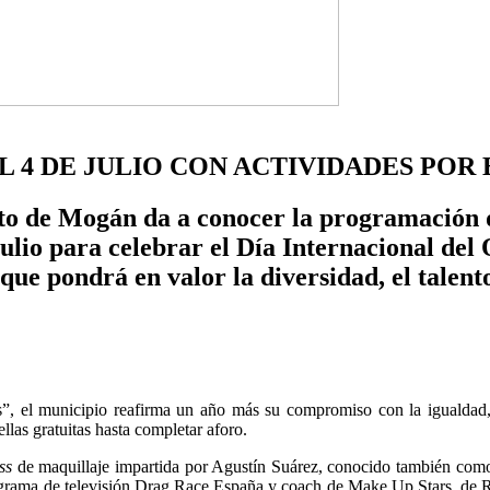
AL 4 DE JULIO CON ACTIVIDADES PO
to de Mogán da a conocer la programación d
e julio para celebrar el Día Internacional 
ue pondrá en valor la diversidad, el talento
”, el municipio reafirma un año más su compromiso con la igualdad, la
llas gratuitas hasta completar aforo.
ss
de maquillaje impartida por Agustín Suárez, conocido también como 
rama de televisión Drag Race España y coach de Make Up Stars, de RT