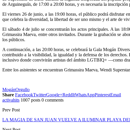
de Arguineguín, de 17:00 a 20:00 horas, y es necesaria la inscripción
El viernes 26 de junio, a las 19:00 horas, el público podrá disfruta
que celebra la diversidad, la libertad de ser uno mismo y el arte de vivi
El sábado 4 de julio se concentrarán los actos principales. A las 18:
Grimassira Maeva, entre otros invitados. Durante la grabación se abo
los públicos.
A continuación, a las 20:00 horas, se celebrará la Gala Mogán Diversa,
contribuido a la visibilidad, la igualdad y la defensa de los derechos
inclusivo donde convivirán artistas del ámbito LGTBIQ+ —como drags y
Entre los asistentes se encuentran Grimassira Maeva, Wendi Supersta
Mogán
Orgullo
Share
Facebook
Twitter
Google+
ReddIt
WhatsApp
Pinterest
Email
activahits
1007 posts
0 comments
Prev Post
LA MAGIA DE SAN JUAN VUELVE A ILUMINAR PLAYA D
Next Post