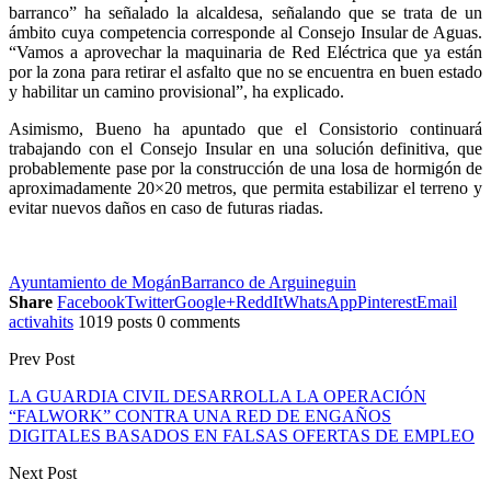
barranco” ha señalado la alcaldesa, señalando que se trata de un
ámbito cuya competencia corresponde al Consejo Insular de Aguas.
“Vamos a aprovechar la maquinaria de Red Eléctrica que ya están
por la zona para retirar el asfalto que no se encuentra en buen estado
y habilitar un camino provisional”, ha explicado.
Asimismo, Bueno ha apuntado que el Consistorio continuará
trabajando con el Consejo Insular en una solución definitiva, que
probablemente pase por la construcción de una losa de hormigón de
aproximadamente 20×20 metros, que permita estabilizar el terreno y
evitar nuevos daños en caso de futuras riadas.
Ayuntamiento de Mogán
Barranco de Arguineguin
Share
Facebook
Twitter
Google+
ReddIt
WhatsApp
Pinterest
Email
activahits
1019 posts
0 comments
Prev Post
LA GUARDIA CIVIL DESARROLLA LA OPERACIÓN
“FALWORK” CONTRA UNA RED DE ENGAÑOS
DIGITALES BASADOS EN FALSAS OFERTAS DE EMPLEO
Next Post