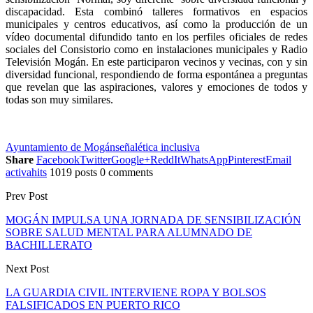
discapacidad. Esta combinó talleres formativos en espacios
municipales y centros educativos, así como la producción de un
vídeo documental difundido tanto en los perfiles oficiales de redes
sociales del Consistorio como en instalaciones municipales y Radio
Televisión Mogán. En este participaron vecinos y vecinas, con y sin
diversidad funcional, respondiendo de forma espontánea a preguntas
que revelan que las aspiraciones, valores y emociones de todos y
todas son muy similares.
Ayuntamiento de Mogán
señalética inclusiva
Share
Facebook
Twitter
Google+
ReddIt
WhatsApp
Pinterest
Email
activahits
1019 posts
0 comments
Prev Post
MOGÁN IMPULSA UNA JORNADA DE SENSIBILIZACIÓN
SOBRE SALUD MENTAL PARA ALUMNADO DE
BACHILLERATO
Next Post
LA GUARDIA CIVIL INTERVIENE ROPA Y BOLSOS
FALSIFICADOS EN PUERTO RICO