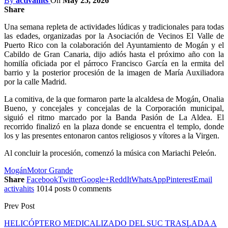
By
activahits
On
May 25, 2026
Share
Una semana repleta de actividades lúdicas y tradicionales para todas
las edades, organizadas por la Asociación de Vecinos El Valle de
Puerto Rico con la colaboración del Ayuntamiento de Mogán y el
Cabildo de Gran Canaria, dijo adiós hasta el próximo año con la
homilía oficiada por el párroco Francisco García en la ermita del
barrio y la posterior procesión de la imagen de María Auxiliadora
por la calle Madrid.
La comitiva, de la que formaron parte la alcaldesa de Mogán, Onalia
Bueno, y concejales y concejalas de la Corporación municipal,
siguió el ritmo marcado por la Banda Pasión de La Aldea. El
recorrido finalizó en la plaza donde se encuentra el templo, donde
los y las presentes entonaron cantos religiosos y vítores a la Virgen.
Al concluir la procesión, comenzó la música con Mariachi Peleón.
Mogán
Motor Grande
Share
Facebook
Twitter
Google+
ReddIt
WhatsApp
Pinterest
Email
activahits
1014 posts
0 comments
Prev Post
HELICÓPTERO MEDICALIZADO DEL SUC TRASLADA A