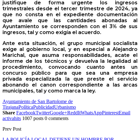
justifique de forma urgente los ingresos
trimestrales desde el tercer trimestre de 2024, ya
que no consta en el expediente documentación
que avale que las cantidades abonadas al
Ayuntamiento se corresponden con el 3% de sus
ingresos, tal y como exigía el acuerdo.
Ante esta situación, el grupo municipal socialista
exige al gobierno local, y en especial a Alejandro
Marichal, que asuma responsabilidades, acate el
informe de los técnicos y devuelva la legalidad al
procedimiento, convocando cuanto antes un
concurso público para que sea una empresa
privada especializada la que preste el servicio
abonando el canon correspondiente a las arcas
municipales, tal y como marca la ley.
Ayuntamiento de San Bartolome de
Tirajana
Política
Publicidad
Urbanismo
Share
Facebook
Twitter
Google+
ReddIt
WhatsApp
Pinterest
Email
activahits
1007 posts
0 comments
Prev Post
LA POLICÍA LOCAL DETIENE UN HOMBRE POR