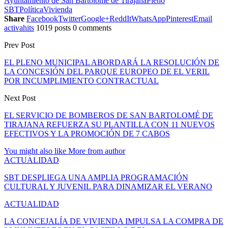
Ayuntamiento de San Bartolome de Tirajana
Pleno
SBT
Política
Vivienda
Share
Facebook
Twitter
Google+
ReddIt
WhatsApp
Pinterest
Email
activahits
1019 posts
0 comments
Prev Post
EL PLENO MUNICIPAL ABORDARÁ LA RESOLUCIÓN DE
LA CONCESIÓN DEL PARQUE EUROPEO DE EL VERIL
POR INCUMPLIMIENTO CONTRACTUAL
Next Post
EL SERVICIO DE BOMBEROS DE SAN BARTOLOMÉ DE
TIRAJANA REFUERZA SU PLANTILLA CON 11 NUEVOS
EFECTIVOS Y LA PROMOCIÓN DE 7 CABOS
You might also like
More from author
ACTUALIDAD
SBT DESPLIEGA UNA AMPLIA PROGRAMACIÓN
CULTURAL Y JUVENIL PARA DINAMIZAR EL VERANO
ACTUALIDAD
LA CONCEJALÍA DE VIVIENDA IMPULSA LA COMPRA DE